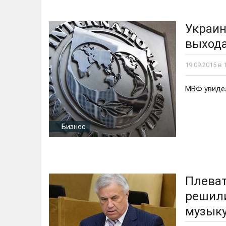
Украин
выхода
19.09.2015 в 
МВФ увидел
Бизнес
Плеват
решили
музыку