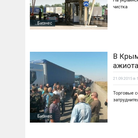
На украинс
чистка
Бизнес
В Кры
ажиота
21.09.2015 в 
Торговые с
затруднит
Бизнес