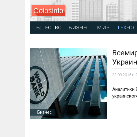
Golosinfo
ОБЩЕСТВО
БИЗНЕС
МИР
ТЕХНО
Всемир
Украин
22.09.2015 в 
Аналитики 
украинског
Бизнес