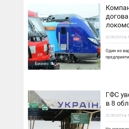
Компан
догова
локомо
22.09.2015 в 
Один из ва
предприяти
Бизнес
ГФС ув
в 8 об
22.09.2015 в 