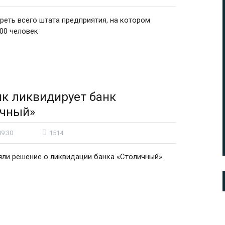
треть всего штата предприятия, на котором
000 человек
к ликвидирует банк
ичный»
09:30
1514
яли решение о ликвидации банка «Столичный»