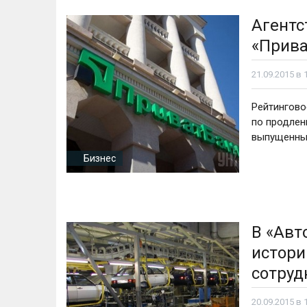
Агентс
«Прива
21.09.2015 в 
Рейтингово
по продлен
выпущенны
Бизнес
В «Авт
истори
сотруд
20.09.2015 в 