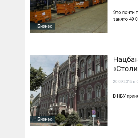
Это почти 
занято 49 
Бизнес
Нацбан
«Стол
20.09.2015 в 
В НБУ прин
Бизнес