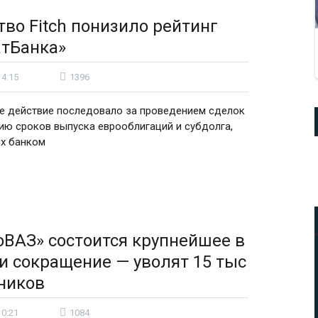
тво Fitch понизило рейтинг
тБанка»
14:15
1396
е действие последовало за проведением сделок
ию сроков выпуска еврооблигаций и субдолга,
х банком
оВАЗ» состоится крупнейшее в
и сокращение — уволят 15 тыс
ников
10:21
1084