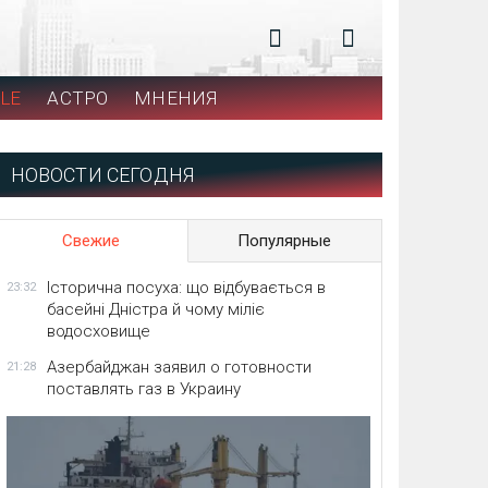
LE
АСТРО
МНЕНИЯ
НОВОСТИ СЕГОДНЯ
Свежие
Популярные
Історична посуха: що відбувається в
23:32
басейні Дністра й чому міліє
водосховище
Азербайджан заявил о готовности
21:28
поставлять газ в Украину