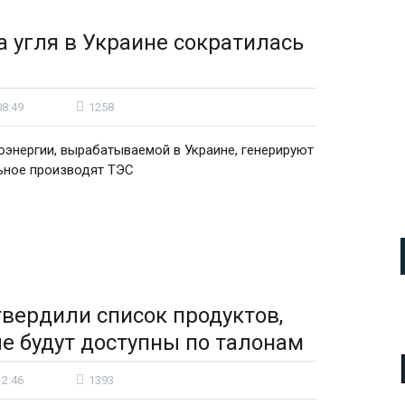
 угля в Украине сократилась
08:49
1258
оэнергии, вырабатываемой в Украине, генерируют
ьное производят ТЭС
твердили список продуктов,
е будут доступны по талонам
12:46
1393