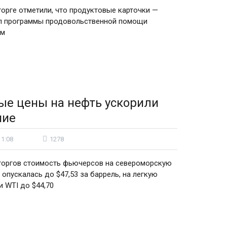
орге отметили, что продуктовые карточки —
ап программы продовольственной помощи
им
е цены на нефть ускорили
ние
11:08
1278
торгов стоимость фьючерсов на североморскую
 опускалась до $47,53 за баррель, на легкую
и WTI до $44,70