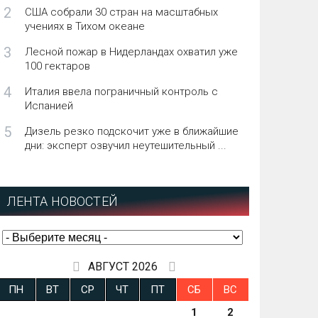
2
США собрали 30 стран на масштабных
учениях в Тихом океане
3
Лесной пожар в Нидерландах охватил уже
100 гектаров
4
Италия ввела пограничный контроль с
Испанией
5
Дизель резко подскочит уже в ближайшие
дни: эксперт озвучил неутешительный ...
ЛЕНТА НОВОСТЕЙ
АВГУСТ 2026
ПН
ВТ
СР
ЧТ
ПТ
СБ
ВС
1
2