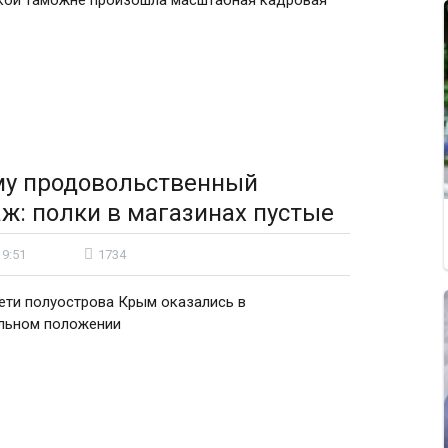
кой таможне произошла масштабная кадровая
му продовольственный
ж: полки в магазинах пустые
19:51
1734
ети полуострова Крым оказались в
ельном положении