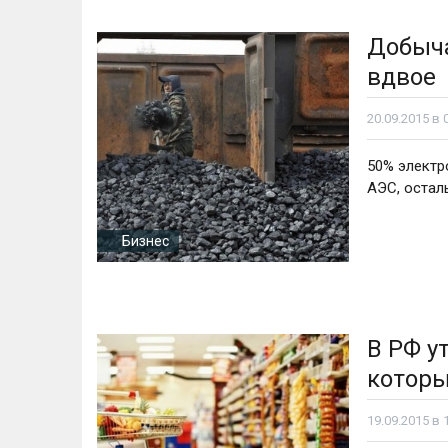
Добыча
вдвое
20.09.2015 в 
50% электр
АЭС, остал
Бизнес
В РФ у
которы
19.09.2015 в 