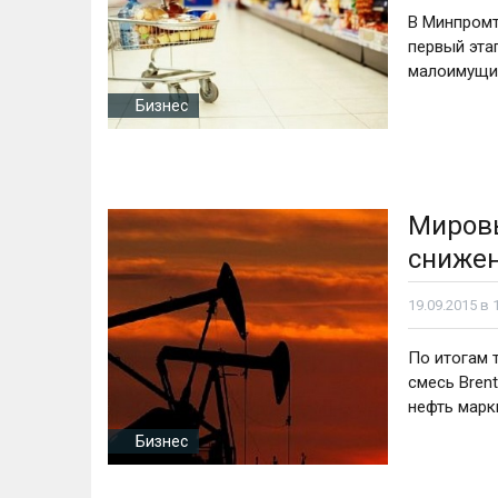
В Минпромт
первый эт
малоимущ
Бизнес
Мировы
сниже
19.09.2015 в 
По итогам 
смесь Brent
нефть марк
Бизнес