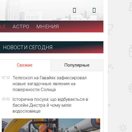
LE
АСТРО
МНЕНИЯ
НОВОСТИ СЕГОДНЯ
Свежие
Популярные
Телескоп на Гавайях зафиксировал
07:22
новые загадочные явления на
поверхности Солнца
Історична посуха: що відбувається в
23:32
басейні Дністра й чому міліє
водосховище