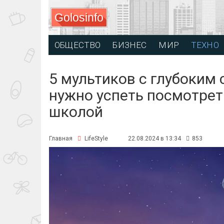
Golosinfo
ОБЩЕСТВО
БИЗНЕС
МИР
ТЕХНО
5 мультиков с глубоким
нужно успеть посмотрет
школой
Главная
LifeStyle
22.08.2024 в 13:34
853