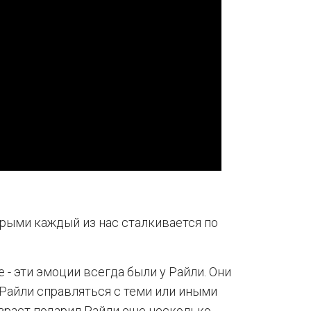
орыми каждый из нас сталкивается по
е - эти эмоции всегда были у Райли. Они
Райли справляться с теми или иными
зраст подарил Райли еще несколько