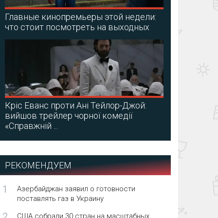
Главные кинопремьеры этой недели:
что стоит посмотреть на выходных
Кріс Еванс проти Ані Тейлор-Джой:
вийшов трейлер чорної комедії
«Справжній ...
РЕКОМЕНДУЕМ
1
Азербайджан заявил о готовности
поставлять газ в Украину
2
США собрали 30 стран на масштабных