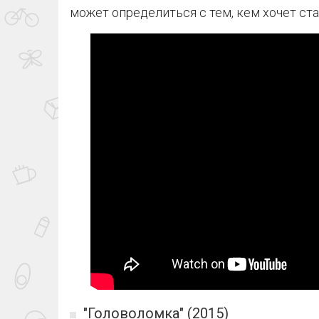
может определиться с тем, кем хочет ста
"Головоломка" (2015)