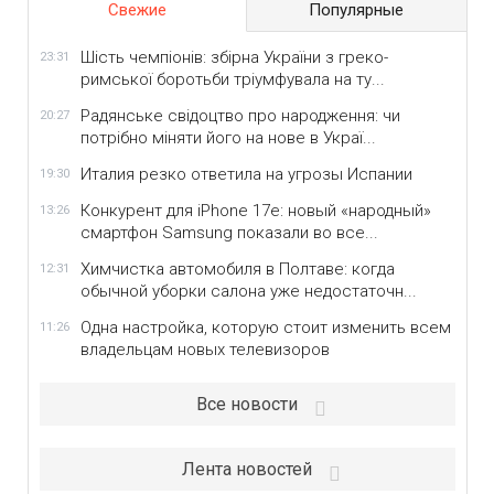
Свежие
Популярные
Шість чемпіонів: збірна України з греко-
23:31
римської боротьби тріумфувала на ту...
Радянське свідоцтво про народження: чи
20:27
потрібно міняти його на нове в Украї...
Италия резко ответила на угрозы Испании
19:30
Конкурент для iPhone 17e: новый «народный»
13:26
смартфон Samsung показали во все...
Химчистка автомобиля в Полтаве: когда
12:31
обычной уборки салона уже недостаточн...
Одна настройка, которую стоит изменить всем
11:26
владельцам новых телевизоров
Все новости
Лента новостей