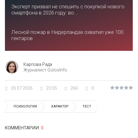
Эксперт призвал не спешить с покупкой нового
смартфона в 2026 году: во...
Лесной пожар в Нидерландах охватил уже 100
гектаров
Карпова Рада
Журналист GolosInfo
05.07.2026
23:05
266
0
ПСИХОЛОГИЯ
ХАРАКТЕР
ТЕСТ
КОММЕНТАРИИ
:
0