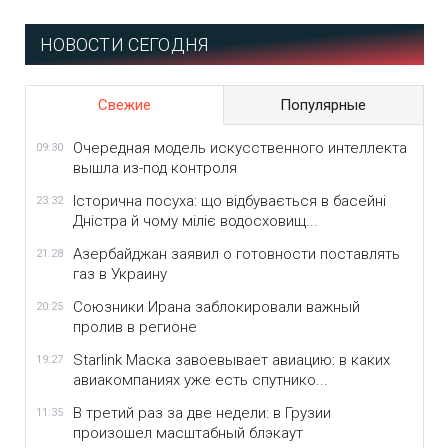
НОВОСТИ СЕГОДНЯ
Свежие
Популярные
Очередная модель искусственного интеллекта
09:30
вышла из-под контроля
Історична посуха: що відбувається в басейні
23:32
Дністра й чому міліє водосховищ...
Азербайджан заявил о готовности поставлять
21:28
газ в Украину
Союзники Ирана заблокировали важный
20:25
пролив в регионе
Starlink Маска завоевывает авиацию: в каких
19:27
авиакомпаниях уже есть спутнико...
В третий раз за две недели: в Грузии
11:35
произошел масштабный блэкаут