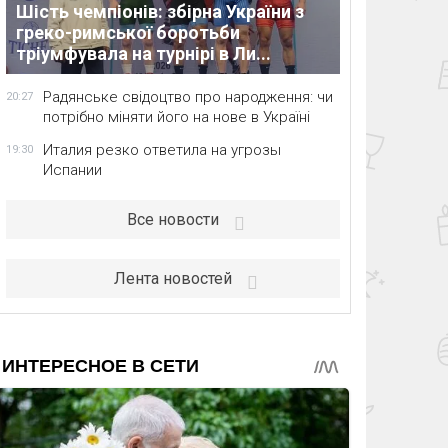
Шість чемпіонів: збірна України з
греко-римської боротьби
тріумфувала на турнірі в Ли...
Радянське свідоцтво про народження: чи
20:27
потрібно міняти його на нове в Україні
Италия резко ответила на угрозы
19:30
Испании
Все новости
Лента новостей