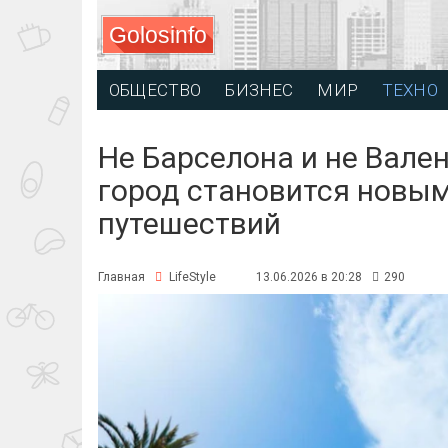
Golosinfo
ОБЩЕСТВО
БИЗНЕС
МИР
ТЕХНО
Не Барселона и не Вален
город становится новы
путешествий
Главная
LifeStyle
13.06.2026 в 20:28
290