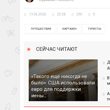
13.06.2026
20:28
290
0
ПУТЕШЕСТВИЯ
КАРТАХЕН
ТУРИСТЫ
СЕЙЧАС ЧИТАЮТ
Д
д
«Такого еще никогда не
В
было». США использовали
м
евро для поддержки
А
иены...
п