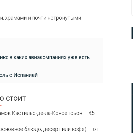
и, храмами и почти нетронутыми
цию: в каких авиакомпаниях уже есть
оль с Испанией
о стоит
 замок Кастильо-де-ла-Консепсьон — €5
 основное блюдо, десерт или кофе) — от