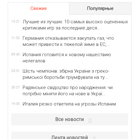
Свежие
Популярные
Лучшие из лучших: 10 самых высоко оцененных
13:21
критиками игр за последние деся...
Германия отказывается закупать газ, что
11:32
может привести к тяжелой зиме в ЕС,...
Испания готовится к новому нашествию
09:30
нелегалов
Шість чемпіонів: збірна України з греко-
23:31
римської боротьби тріумфувала на ту...
Радянське свідоцтво про народження: чи
20:27
потрібно міняти його на нове в Украї...
Италия резко ответила на угрозы Испании
19:30
Все новости
Лента новостей