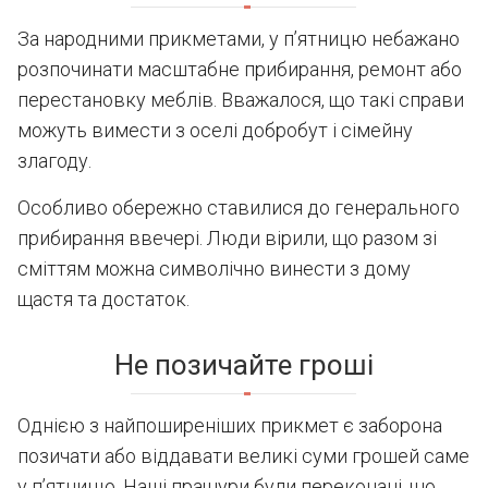
За народними прикметами, у п’ятницю небажано
розпочинати масштабне прибирання, ремонт або
перестановку меблів. Вважалося, що такі справи
можуть вимести з оселі добробут і сімейну
злагоду.
Особливо обережно ставилися до генерального
прибирання ввечері. Люди вірили, що разом зі
сміттям можна символічно винести з дому
щастя та достаток.
Не позичайте гроші
Однією з найпоширеніших прикмет є заборона
позичати або віддавати великі суми грошей саме
у п’ятницю. Наші пращури були переконані, що