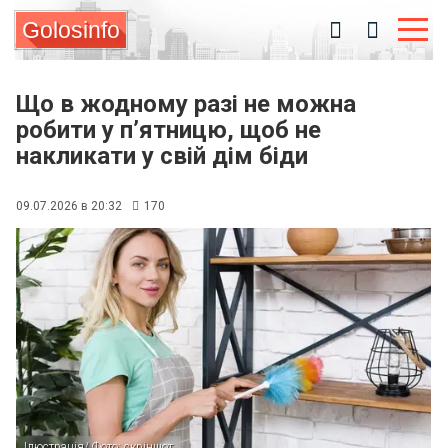
Golosinfo
Що в жодному разі не можна
робити у п’ятницю, щоб не
накликати у свій дім біди
09.07.2026 в 20:32
170
Ілюстрація/ Фото: скріншот