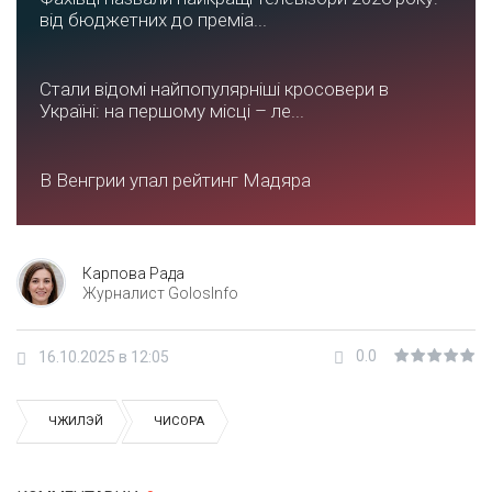
від бюджетних до преміа...
Стали відомі найпопулярніші кросовери в
Україні: на першому місці – ле...
В Венгрии упал рейтинг Мадяра
Карпова Рада
Журналист GolosInfo
0.0
16.10.2025 в 12:05
ЧЖИЛЭЙ
ЧИСОРА