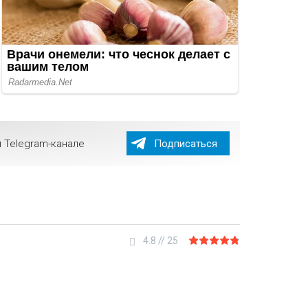
 Telegram-канале
Подписаться
4.8
//
25