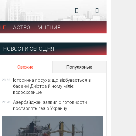
LE
АСТРО
МНЕНИЯ
НОВОСТИ СЕГОДНЯ
Свежие
Популярные
Історична посуха: що відбувається в
23:32
басейні Дністра й чому міліє
водосховище
Азербайджан заявил о готовности
21:28
поставлять газ в Украину