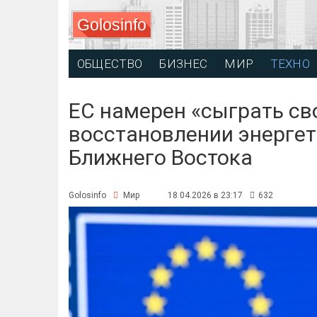
Golosinfo
ОБЩЕСТВО
БИЗНЕС
МИР
ТЕХНО
ЕС намерен «сыграть св
восстановлении энергет
Ближнего Востока
Golosinfo
Мир
18.04.2026 в 23:17
632