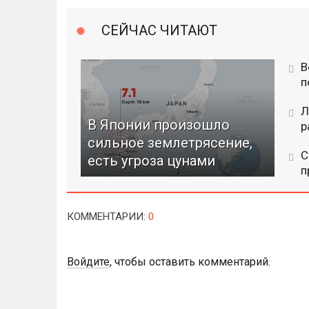
СЕЙЧАС ЧИТАЮТ
В
п
Л
В Японии произошло
р
сильное землетрясение,
С
есть угроза цунами
п
КОММЕНТАРИИ
:
0
Войдите
, чтобы оставить комментарий.