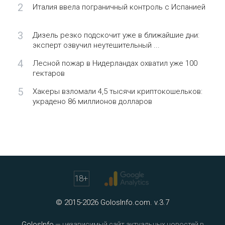
2
Италия ввела пограничный контроль с Испанией
3
Дизель резко подскочит уже в ближайшие дни:
эксперт озвучил неутешительный ...
4
Лесной пожар в Нидерландах охватил уже 100
гектаров
5
Хакеры взломали 4,5 тысячи криптокошельков:
украдено 86 миллионов долларов
18
+
© 2015-2026 GolosInfo.com. v.3.7
GolosInfo
— независимый сайт актуальных новостей в