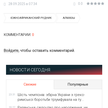
0.0
28.09.2025 в 07:34
ЮЖНОАФРИКАНСКИЙ РУДНИК
АЛМАЗЫ
КОММЕНТАРИИ
:
0
Войдите
, чтобы оставить комментарий.
НОВОСТИ СЕГОДНЯ
Свежие
Популярные
Шість чемпіонів: збірна України з греко-
23:31
римської боротьби тріумфувала на ту...
Радянське свідоцтво про народження: чи
20:27