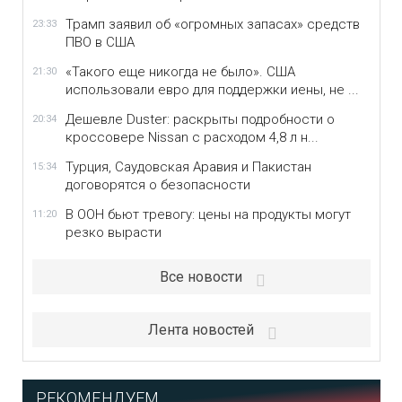
Трамп заявил об «огромных запасах» средств
23:33
ПВО в США
«Такого еще никогда не было». США
21:30
использовали евро для поддержки иены, не ...
Дешевле Duster: раскрыты подробности о
20:34
кроссовере Nissan с расходом 4,8 л н...
Турция, Саудовская Аравия и Пакистан
15:34
договорятся о безопасности
В ООН бьют тревогу: цены на продукты могут
11:20
резко вырасти
Все новости
Лента новостей
РЕКОМЕНДУЕМ