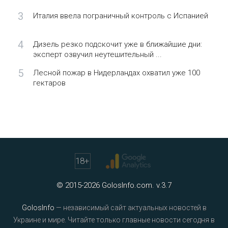
3
Италия ввела пограничный контроль с Испанией
4
Дизель резко подскочит уже в ближайшие дни:
эксперт озвучил неутешительный ...
5
Лесной пожар в Нидерландах охватил уже 100
гектаров
18
+
© 2015-2026 GolosInfo.com. v.3.7
GolosInfo
— независимый сайт актуальных новостей в
Украине и мире. Читайте только главные новости сегодня в