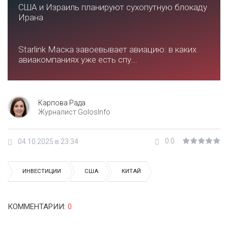
США и Израиль планируют сухопутную блокаду
Ирана
Starlink Маска завоевывает авиацию: в каких
авиакомпаниях уже есть спу...
Карпова Рада
Журналист GolosInfo
0.0
04.10.2025 в 23:34
ИНВЕСТИЦИИ
США
КИТАЙ
КОММЕНТАРИИ
:
0