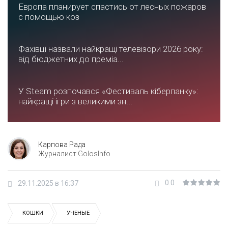
Европа планирует спастись от лесных пожаров
с помощью коз
Фахівці назвали найкращі телевізори 2026 року:
від бюджетних до преміа...
У Steam розпочався «Фестиваль кіберпанку»:
найкращі ігри з великими зн...
Карпова Рада
Журналист GolosInfo
0.0
29.11.2025 в 16:37
КОШКИ
УЧЕНЫЕ