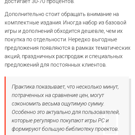
достигает 30-70 процентов.
Дополнительно стоит обращать внимание на
комплектные издания. Иногда набор из базовой
игры и дополнений обходится дешевле, чем их
покупка по отдельности. Нередко выгодные
предложения появляются в рамках тематических
акций, праздничных распродаж и специальных
предложений для постоянных клиентов.
Практика показывает, что несколько минут,
потраченных на сравнение цен, могут
сэкономить весьма ощутимую сумму.
Особенно это актуально для пользователей,
которые регулярно покупают игры PC и
формируют большую библиотеку проектов.