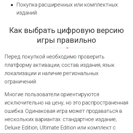
Покупка расширенных или комплектных
изданий.
Как выбрать цифровую версию
игры правильно
Перед покупкой необходимо проверить
платформу активации, состав издания, язык
локализации и наличие региональных
ограничений.
Многие пользователи ориентируются
исключительно на цену, но это распространенная
ошибка. Одинаковая игра может продаваться в
нескольких вариантах: стандартное издание,
Deluxe Edition, Ultimate Edition или комплект с