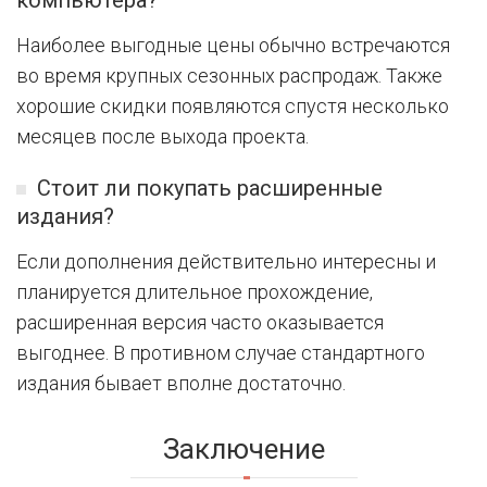
Наиболее выгодные цены обычно встречаются
во время крупных сезонных распродаж. Также
хорошие скидки появляются спустя несколько
месяцев после выхода проекта.
Стоит ли покупать расширенные
издания?
Если дополнения действительно интересны и
планируется длительное прохождение,
расширенная версия часто оказывается
выгоднее. В противном случае стандартного
издания бывает вполне достаточно.
Заключение