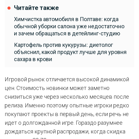
Читайте также
Химчистка автомобиля в Полтаве: когда
обычной уборки салона уже недостаточно
и зачем обращаться в детейлинг-студию
Картофель против кукурузы: диетолог
объяснил, какой продукт лучше для уровня
сахара в крови
Игровой рынок отличается высокой динамикой
цен. Стоимость новинки может заметно
снизиться уже через несколько месяцев после
релиза. Именно поэтому опытные игроки редко
покупают проекты в первый день, если речь не
идет о долгожданной игре. Гораздо разумнее
дождаться крупной распродажи, когда скидка