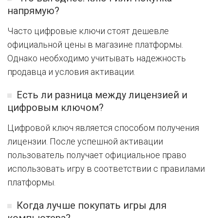
напрямую?
Часто цифровые ключи стоят дешевле
официальной цены в магазине платформы.
Однако необходимо учитывать надежность
продавца и условия активации.
Есть ли разница между лицензией и
цифровым ключом?
Цифровой ключ является способом получения
лицензии. После успешной активации
пользователь получает официальное право
использовать игру в соответствии с правилами
платформы.
Когда лучше покупать игры для
компьютера?