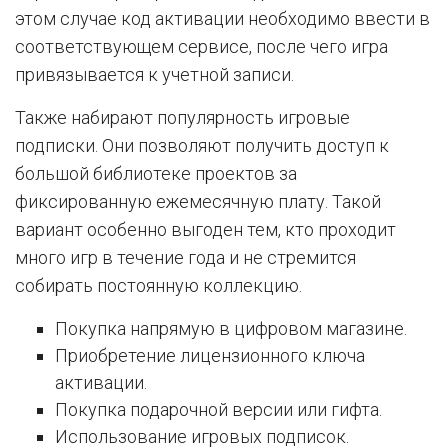
этом случае код активации необходимо ввести в
соответствующем сервисе, после чего игра
привязывается к учетной записи.
Также набирают популярность игровые
подписки. Они позволяют получить доступ к
большой библиотеке проектов за
фиксированную ежемесячную плату. Такой
вариант особенно выгоден тем, кто проходит
много игр в течение года и не стремится
собирать постоянную коллекцию.
Покупка напрямую в цифровом магазине.
Приобретение лицензионного ключа
активации.
Покупка подарочной версии или гифта.
Использование игровых подписок.