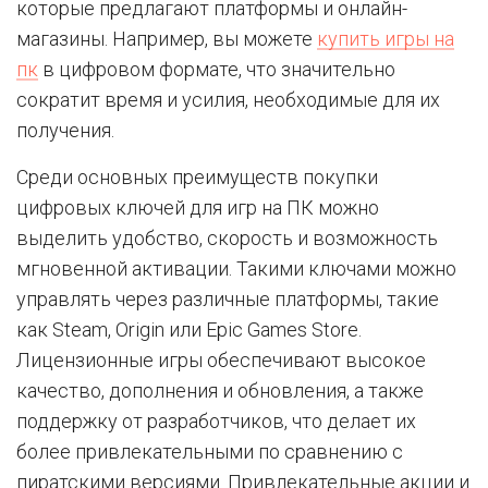
которые предлагают платформы и онлайн-
магазины. Например, вы можете
купить игры на
пк
в цифровом формате, что значительно
сократит время и усилия, необходимые для их
получения.
Среди основных преимуществ покупки
цифровых ключей для игр на ПК можно
выделить удобство, скорость и возможность
мгновенной активации. Такими ключами можно
управлять через различные платформы, такие
как Steam, Origin или Epic Games Store.
Лицензионные игры обеспечивают высокое
качество, дополнения и обновления, а также
поддержку от разработчиков, что делает их
более привлекательными по сравнению с
пиратскими версиями. Привлекательные акции и