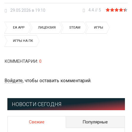
4.4
//
5
29.05.2026 в 19:10
EA APP
ЛИЦЕНЗИЯ
STEAM
ИГРЫ
ИГРЫ НА ПК
КОММЕНТАРИИ
:
0
Войдите
, чтобы оставить комментарий.
НОВОСТИ СЕГОДНЯ
Свежие
Популярные