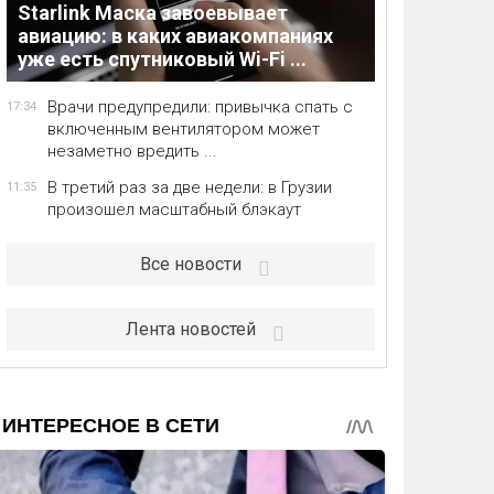
Starlink Маска завоевывает
авиацию: в каких авиакомпаниях
уже есть спутниковый Wi-Fi ...
Врачи предупредили: привычка спать с
17:34
включенным вентилятором может
незаметно вредить ...
В третий раз за две недели: в Грузии
11:35
произошел масштабный блэкаут
Все новости
Лента новостей