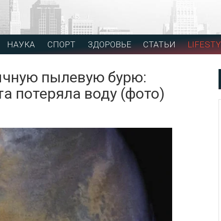
НАУКА
СПОРТ
ЗДОРОВЬЕ
СТАТЬИ
LIFESTY
ычную пылевую бурю:
та потеряла воду (фото)