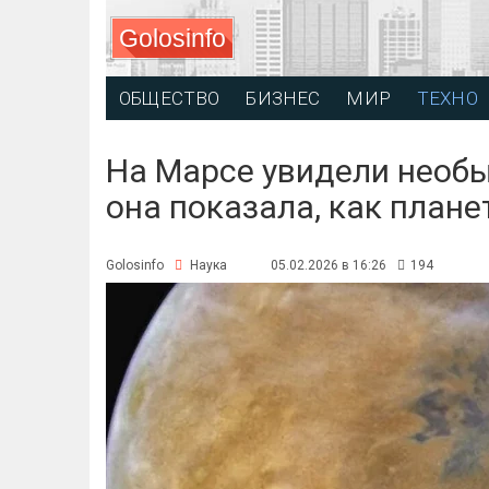
Golosinfo
ОБЩЕСТВО
БИЗНЕС
МИР
ТЕХНО
На Марсе увидели необ
она показала, как плане
Golosinfo
Наука
05.02.2026 в 16:26
194