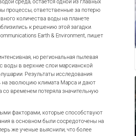
водой среда, остается одной из главных
ны процессы, ответственные за потерю
вного количества воды на планете
иблизились к решению этой загадки.
munications Earth & Environment, пишет
интенсивная, но региональная пылевая
ос воды в верхние слои марсианской
олушарии. Результаты исследования
ь на эволюцию климата Марса и дают
та со временем потеряла значительную
ными факторами, которые способствуют
ания в основном были сосредоточены на
перь же ученые выяснили, что более