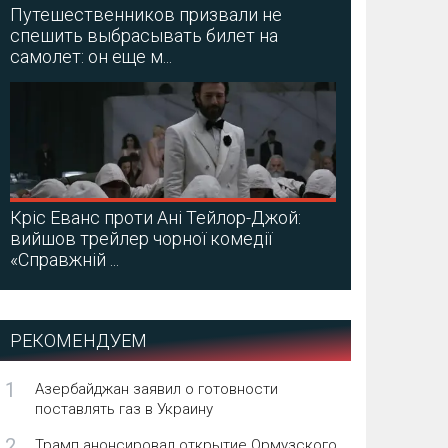
Путешественников призвали не
спешить выбрасывать билет на
самолет: он еще м...
Кріс Еванс проти Ані Тейлор-Джой:
вийшов трейлер чорної комедії
«Справжній ...
РЕКОМЕНДУЕМ
1
Азербайджан заявил о готовности
поставлять газ в Украину
2
Трамп анонсировал открытие Ормузского