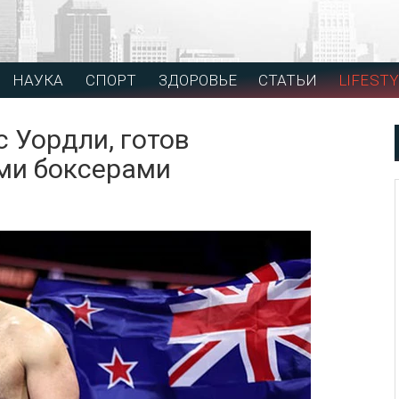
НАУКА
СПОРТ
ЗДОРОВЬЕ
СТАТЬИ
LIFESTY
с Уордли, готов
ими боксерами