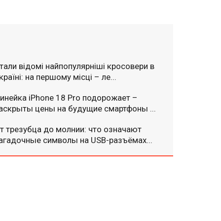
тали відомі найпопулярніші кросовери в
країні: на першому місці – ле...
инейка iPhone 18 Pro подорожает –
аскрыты цены на будущие смартфоны ...
т трезубца до молнии: что означают
агадочные символы на USB-разъёмах...