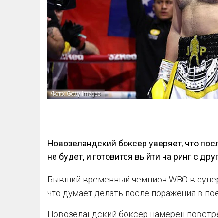
Фото: Getty Images
Новозеландский боксер уверяет, что пос
не будет, и готовится выйти на ринг с др
Бывший временный чемпион WBO в супе
что думает делать после поражения в по
Новозеландский боксер намерен повстреч