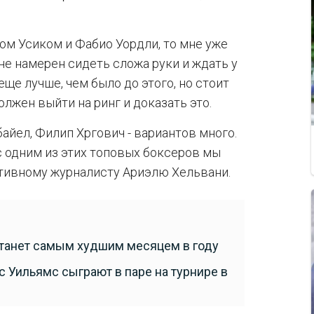
ом Усиком и Фабио Уордли, то мне уже
не намерен сидеть сложа руки и ждать у
еще лучше, чем было до этого, но стоит
должен выйти на ринг и доказать это.
айел, Филип Хргович - вариантов много.
 с одним из этих топовых боксеров мы
ртивному журналисту Ариэлю Хельвани.
 станет самым худшим месяцем в году
ус Уильямс сыграют в паре на турнире в