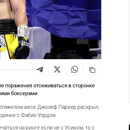
ле поражения отсиживаться в сторонке
угими боксерами
ртяжелом весе Джозеф Паркер раскрыл,
единке с Фабио Уордли.
аться на ринге если не с Усиком, то с