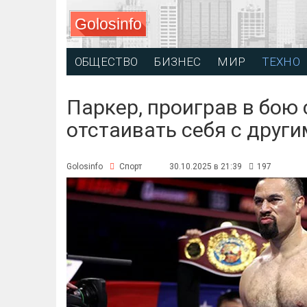
Golosinfo
ОБЩЕСТВО
БИЗНЕС
МИР
ТЕХНО
Паркер, проиграв в бою 
отстаивать себя с друг
Golosinfo
Спорт
30.10.2025 в 21:39
197