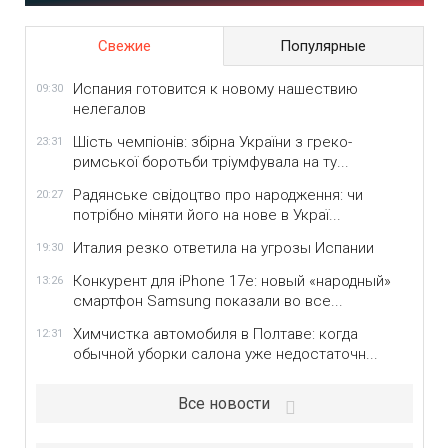
Свежие
Популярные
Испания готовится к новому нашествию
09:30
нелегалов
Шість чемпіонів: збірна України з греко-
23:31
римської боротьби тріумфувала на ту...
Радянське свідоцтво про народження: чи
20:27
потрібно міняти його на нове в Украї...
Италия резко ответила на угрозы Испании
19:30
Конкурент для iPhone 17e: новый «народный»
13:26
смартфон Samsung показали во все...
Химчистка автомобиля в Полтаве: когда
12:31
обычной уборки салона уже недостаточн...
Все новости