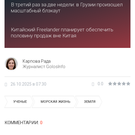
В третий раз за две недели: в Грузии произошел
масштабный блэкаут
Китайский Freelander планирует обеспечить
половину продаж вне Китая
Карпова Рада
Журналист GolosInfo
0.0
26.10.2025 в 07:30
УЧЕНЫЕ
МОРСКАЯ ЖИЗНЬ
ЗЕМЛЯ
КОММЕНТАРИИ
:
0