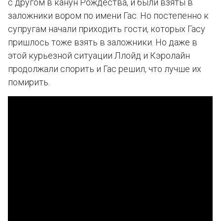
с другом в канун Рождества, и были взяты в
заложники вором по имени Гас. Но постепенно к
супругам начали приходить гости, которых Гасу
пришлось тоже взять в заложники. Но даже в
этой курьезной ситуации Ллойд и Кэролайн
продолжали спорить и Гас решил, что лучше их
помирить.