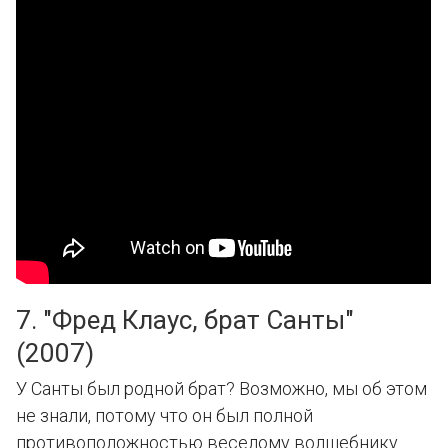
7. "Фред Клаус, брат Санты"
(2007)
У Санты был родной брат? Возможно, мы об этом
не знали, потому что он был полной
противоположностью веселому волшебнику.