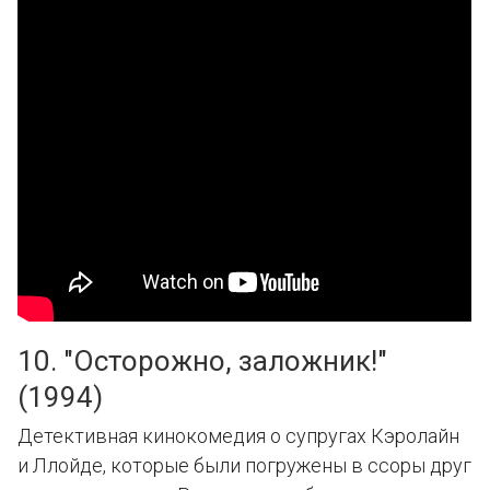
10. "Осторожно, заложник!"
(1994)
Детективная кинокомедия о супругах Кэролайн
и Ллойде, которые были погружены в ссоры друг