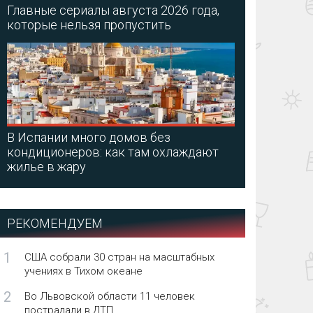
Главные сериалы августа 2026 года,
которые нельзя пропустить
В Испании много домов без
кондиционеров: как там охлаждают
жилье в жару
РЕКОМЕНДУЕМ
1
США собрали 30 стран на масштабных
учениях в Тихом океане
2
Во Львовской области 11 человек
пострадали в ДТП