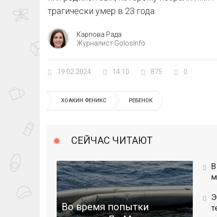
трагически умер в 23 года.
Карпова Рада
Журналист GolosInfo
19.02.2024
14:10
875
0
ХОАКИН ФЕНИКС
РЕБЕНОК
СЕЙЧАС ЧИТАЮТ
В
м
Э
Во время попытки
т