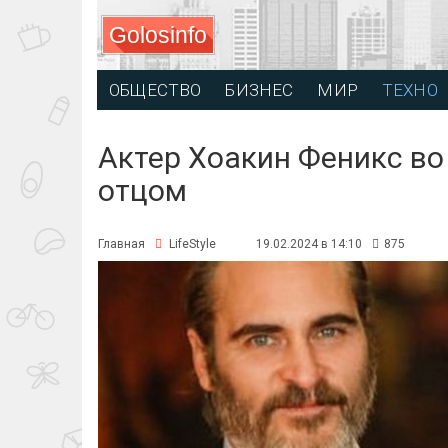
Golosinfo
ОБЩЕСТВО
БИЗНЕС
МИР
ТЕХНО
Актер Хоакин Феникс во
отцом
Главная
LifeStyle
19.02.2024 в 14:10
875