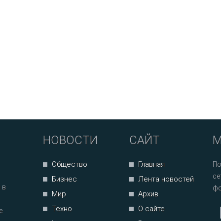
НОВОСТИ
САЙТ
М
Общество
Главная
По
се
Бизнес
Лента новостей
 в
фо
Мир
Архив
Техно
О сайте
е