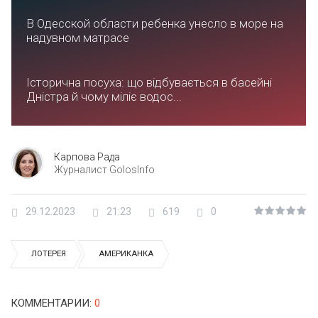
В Одесской области ребенка унесло в море на
надувном матрасе
Історична посуха: що відбувається в басейні
Дністра й чому міліє водос...
Карпова Рада
Журналист GolosInfo
29.12.2023
21:23
619
0
ЛОТЕРЕЯ
АМЕРИКАНКА
КОММЕНТАРИИ
:
0