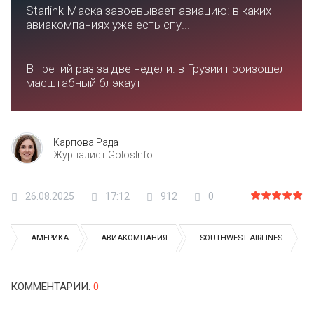
Starlink Маска завоевывает авиацию: в каких
авиакомпаниях уже есть спу...
В третий раз за две недели: в Грузии произошел
масштабный блэкаут
Карпова Рада
Журналист GolosInfo
26.08.2025
17:12
912
0
АМЕРИКА
АВИАКОМПАНИЯ
SOUTHWEST AIRLINES
КОММЕНТАРИИ
:
0