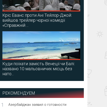
Кріс Еванс проти Ані Тейлор-Джой:
вийшов трейлер чорної комедії
«Справжній ...
Куди поїхати замість Венеції чи Балі:
названо 10 мальовничих місць без
нато...
РЕКОМЕНДУЕМ
1
Азербайджан заявил о готовности