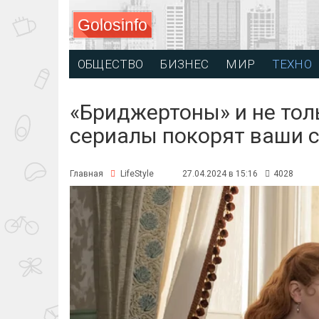
Golosinfo
ОБЩЕСТВО
БИЗНЕС
МИР
ТЕХНО
«Бриджертоны» и не тол
сериалы покорят ваши с
Главная
LifeStyle
27.04.2024 в 15:16
4028