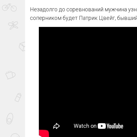
Незадолго до соревнований мужчина узна
соперником будет Патрик Цвейг, бывший