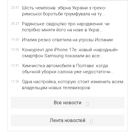
Шість чемпіонів: збірна України з греко-
23:31
римської боротьби тріумфувала на ту...
Радянське свідоцтво про народження: чи
20:27
потрібно міняти його на нове в Украї...
Италия резко ответила на угрозы Испании
19:30
Конкурент для iPhone 17e: новый «народный»
13:26
смартфон Samsung показали во все...
Химчистка автомобиля в Полтаве: когда
12:31
обычной уборки салона уже недостаточн...
Одна настройка, которую стоит изменить всем
11:26
владельцам новых телевизоров
Все новости
Лента новостей