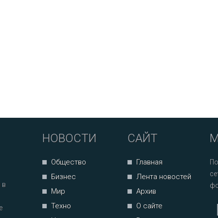
НОВОСТИ
САЙТ
М
Общество
Главная
По
се
Бизнес
Лента новостей
 в
фо
Мир
Архив
Техно
О сайте
е