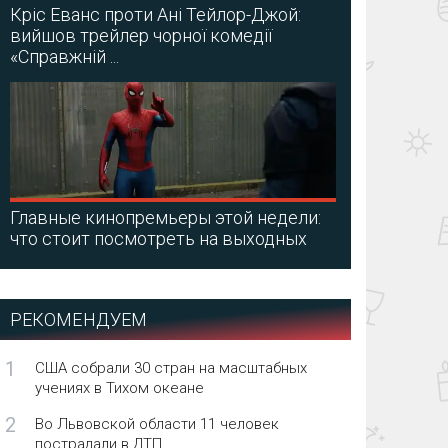
Кріс Еванс проти Ані Тейлор-Джой:
вийшов трейлер чорної комедії
«Справжній ...
Главные кинопремьеры этой недели:
что стоит посмотреть на выходных
РЕКОМЕНДУЕМ
1
США собрали 30 стран на масштабных
учениях в Тихом океане
2
Во Львовской области 11 человек
пострадали в ДТП