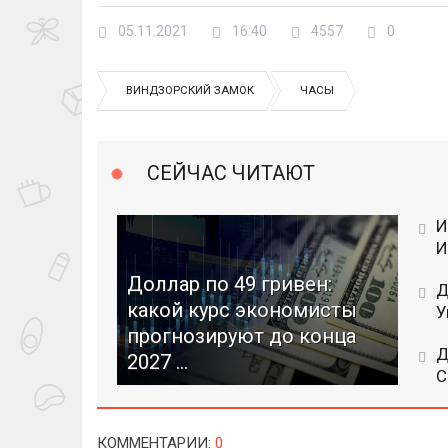
05.11.2021
16:40
4557
0
ВИНДЗОРСКИЙ ЗАМОК
ЧАСЫ
СЕЙЧАС ЧИТАЮТ
И
И
Доллар по 49 гривен:
Д
какой курс экономисты
У
прогнозируют до конца
Д
2027 ...
C
КОММЕНТАРИИ
:
0