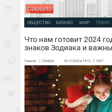
Golosinfo
ОБЩЕСТВО
БИЗНЕС
МИР
ТЕХНО
Что нам готовит 2024 го
знаков Зодиака и важн
Главная
LifeStyle
30.12.2023 в 19:12
7307