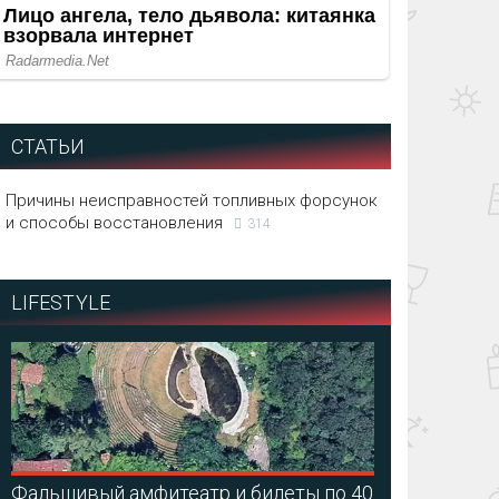
СТАТЬИ
Причины неисправностей топливных форсунок
и способы восстановления
314
LIFESTYLE
Фальшивый амфитеатр и билеты по 40