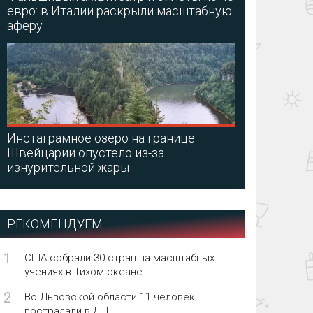
евро: в Италии раскрыли масштабную
аферу
Инстаграмное озеро на границе
Швейцарии опустело из-за
изнурительной жары
РЕКОМЕНДУЕМ
1
США собрали 30 стран на масштабных
учениях в Тихом океане
2
Во Львовской области 11 человек
пострадали в ДТП