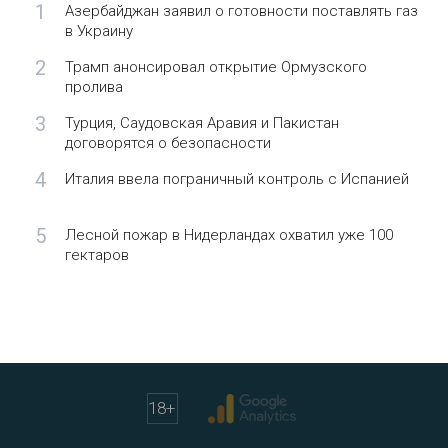
1
Азербайджан заявил о готовности поставлять газ
в Украину
2
Трамп анонсировал открытие Ормузского
пролива
3
Турция, Саудовская Аравия и Пакистан
договорятся о безопасности
4
Италия ввела пограничный контроль с Испанией
5
Лесной пожар в Нидерландах охватил уже 100
гектаров
18
+