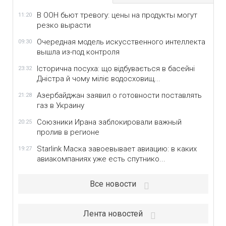
В ООН бьют тревогу: цены на продукты могут
11:20
резко вырасти
Очередная модель искусственного интеллекта
09:30
вышла из-под контроля
Історична посуха: що відбувається в басейні
23:32
Дністра й чому міліє водосховищ...
Азербайджан заявил о готовности поставлять
21:28
газ в Украину
Союзники Ирана заблокировали важный
20:25
пролив в регионе
Starlink Маска завоевывает авиацию: в каких
19:27
авиакомпаниях уже есть спутнико...
Все новости
Лента новостей