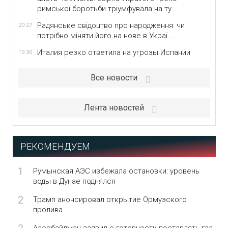
римської боротьби тріумфувала на ту...
Радянське свідоцтво про народження: чи
20:27
потрібно міняти його на нове в Украї...
Италия резко ответила на угрозы Испании
19:30
Все новости
Лента новостей
РЕКОМЕНДУЕМ
1
Румынская АЭС избежала остановки: уровень
воды в Дунае поднялся
2
Трамп анонсировал открытие Ормузского
пролива