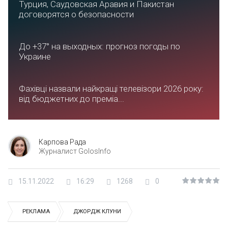
Турция, Саудовская Аравия и Пакистан
договорятся о безопасности
До +37° на выходных: прогноз погоды по
Украине
Фахівці назвали найкращі телевізори 2026 року:
від бюджетних до преміа...
Карпова Рада
Журналист GolosInfo
15.11.2022
16:29
1268
0
РЕКЛАМА
ДЖОРДЖ КЛУНИ