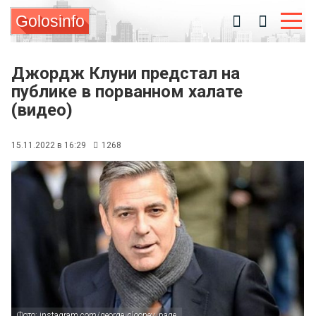
Golosinfo
Джордж Клуни предстал на
публике в порванном халате
(видео)
15.11.2022 в 16:29
1268
Фото: instagram.com/george_clooney_page