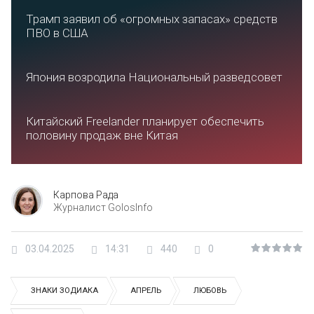
Трамп заявил об «огромных запасах» средств
ПВО в США
Япония возродила Национальный разведсовет
Китайский Freelander планирует обеспечить
половину продаж вне Китая
Карпова Рада
Журналист GolosInfo
03.04.2025
14:31
440
0
ЗНАКИ ЗОДИАКА
АПРЕЛЬ
ЛЮБОВЬ