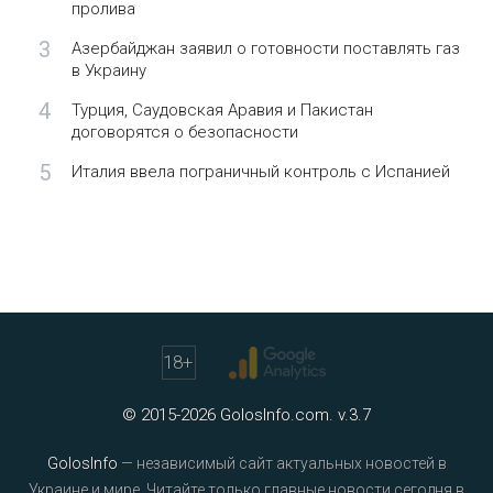
пролива
3
Азербайджан заявил о готовности поставлять газ
в Украину
4
Турция, Саудовская Аравия и Пакистан
договорятся о безопасности
5
Италия ввела пограничный контроль с Испанией
18
+
© 2015-2026 GolosInfo.com. v.3.7
GolosInfo
— независимый сайт актуальных новостей в
Украине и мире. Читайте только главные новости сегодня в