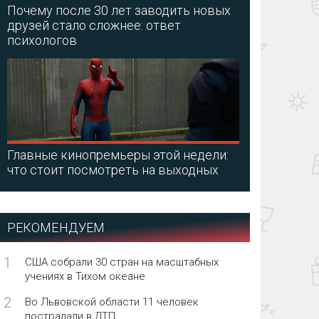
Почему после 30 лет заводить новых
друзей стало сложнее: ответ
психологов
Главные кинопремьеры этой недели:
что стоит посмотреть на выходных
РЕКОМЕНДУЕМ
1
США собрали 30 стран на масштабных
учениях в Тихом океане
2
Во Львовской области 11 человек
пострадали в ДТП