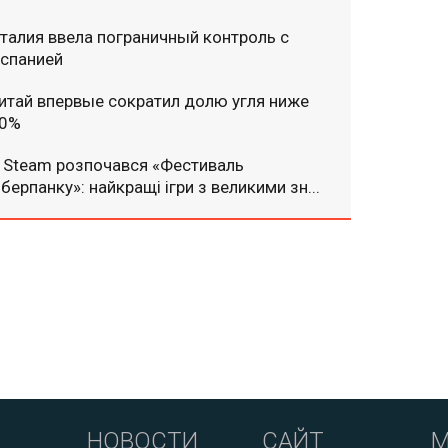
талия ввела пограничный контроль с
спанией
итай впервые сократил долю угля ниже
0%
 Steam розпочався «Фестиваль
іберпанку»: найкращі ігри з великими зн...
НОВОСТИ
САЙТ
М