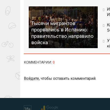
И
И
Тысячи мигрантов
К
прорвались в Испанию:
5
правительство направило
У
войска
к
КОММЕНТАРИИ
:
0
Войдите
, чтобы оставить комментарий.
18
+