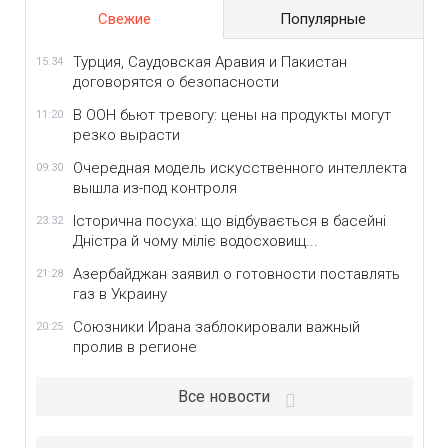
Свежие
Популярные
Турция, Саудовская Аравия и Пакистан
15:34
договорятся о безопасности
В ООН бьют тревогу: цены на продукты могут
11:20
резко вырасти
Очередная модель искусственного интеллекта
09:30
вышла из-под контроля
Історична посуха: що відбувається в басейні
23:32
Дністра й чому міліє водосховищ...
Азербайджан заявил о готовности поставлять
21:28
газ в Украину
Союзники Ирана заблокировали важный
20:25
пролив в регионе
Все новости