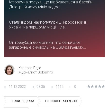
Історична посуха: що відбувається в басейні
Дністра й чому міліє водос...
Стали відомі найпопулярніші кросовери в
Україні: на першому місці – ле...
От трезубца до молнии: что означают
загадочные символы на USB-разъёмах...
Карпова Рада
Журналист GolosInfo
11.12.2022
08:35
1162
0
ЗНАКИ ЗОДИАКА
ГОРОСКОП НА НЕДЕЛЮ