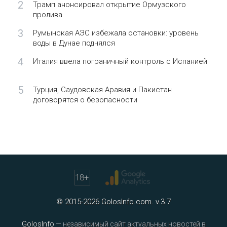
2
Трамп анонсировал открытие Ормузского
пролива
3
Румынская АЭС избежала остановки: уровень
воды в Дунае поднялся
4
Италия ввела пограничный контроль с Испанией
5
Турция, Саудовская Аравия и Пакистан
договорятся о безопасности
18
+
© 2015-2026 GolosInfo.com. v.3.7
GolosInfo
— независимый сайт актуальных новостей в