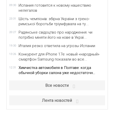
Испания готовится к новому нашествию
09:30
нелегалов
Шість чемпіонів: збірна України з греко-
23:31
римської боротьби тріумфувала на ту...
Радянське свідоцтво про народження: чи
20:27
потрібно міняти його на нове в Украї...
Италия резко ответила на угрозы Испании
19:30
Конкурент для iPhone 17e: новый «народный»
13:26
смартфон Samsung показали во все...
Химчистка автомобиля в Полтаве: когда
12:31
обычной уборки салона уже недостаточн...
Все новости
Лента новостей