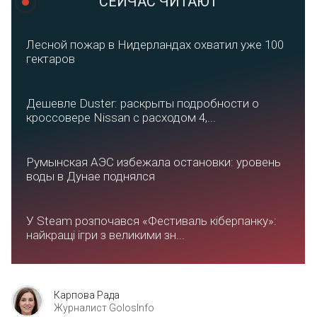
СЕЙЧАС ЧИТАЮТ
Лесной пожар в Нидерландах охватил уже 100
гектаров
Дешевле Duster: раскрыты подробности о
кроссовере Nissan с расходом 4,...
Румынская АЭС избежала остановки: уровень
воды в Дунае поднялся
У Steam розпочався «Фестиваль кіберпанку»:
найкращі ігри з великими зн...
Карпова Рада
Журналист GolosInfo