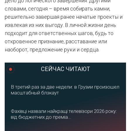
дело до логического завершения. Другими
словами, сегодня – время собирать камни,
решительно завершая ранее начатые проекты и
извлекая из них выгоду. В личной жизни день
подходит для ответственных шагов, будь то
откровенное признание, расставание или
наоборот, предложение руки и сердца.
СЕЙЧАС ЧИТАЮТ
В третий раз за две недели: в Грузии произошел
масштабный блэкаут
Фахівці назвали найкращі телевізори 2026 року:
від бюджетних до преміа...