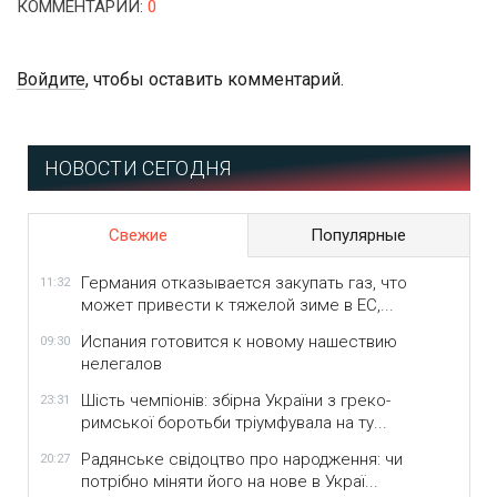
КОММЕНТАРИИ
:
0
Войдите
, чтобы оставить комментарий.
НОВОСТИ СЕГОДНЯ
Свежие
Популярные
Германия отказывается закупать газ, что
11:32
может привести к тяжелой зиме в ЕС,...
Испания готовится к новому нашествию
09:30
нелегалов
Шість чемпіонів: збірна України з греко-
23:31
римської боротьби тріумфувала на ту...
Радянське свідоцтво про народження: чи
20:27
потрібно міняти його на нове в Украї...