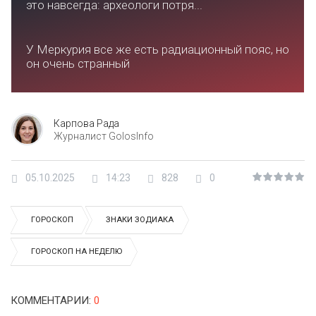
это навсегда: археологи потря...
У Меркурия все же есть радиационный пояс, но
он очень странный
Карпова Рада
Журналист GolosInfo
05.10.2025
14:23
828
0
ГОРОСКОП
ЗНАКИ ЗОДИАКА
ГОРОСКОП НА НЕДЕЛЮ
КОММЕНТАРИИ
:
0