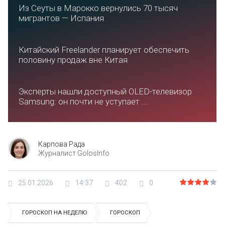
Из Сеуты в Марокко вернулись 70 тысяч
мигрантов — Испания
Китайский Freelander планирует обеспечить
половину продаж вне Китая
Эксперты нашли доступный OLED-телевизор
Samsung: он почти не уступает ...
Карпова Рада
Журналист GolosInfo
25.01.2026
14:37
402
0
ГОРОСКОП НА НЕДЕЛЮ
ГОРОСКОП