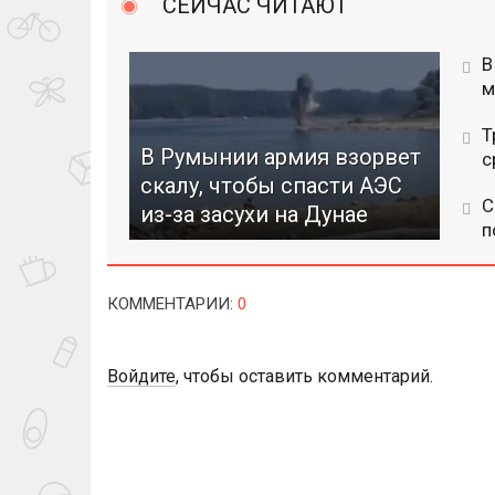
СЕЙЧАС ЧИТАЮТ
В
м
Т
В Румынии армия взорвет
с
скалу, чтобы спасти АЭС
С
из-за засухи на Дунае
п
КОММЕНТАРИИ
:
0
Войдите
, чтобы оставить комментарий.