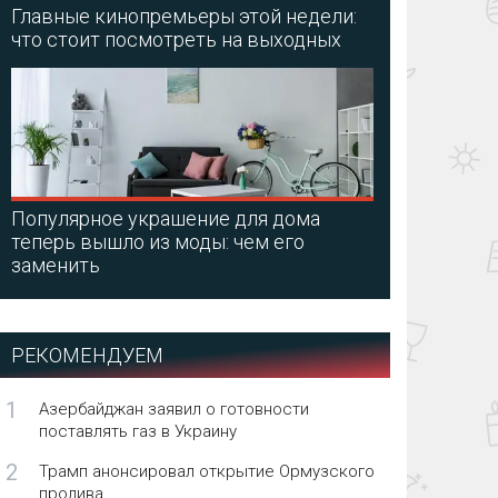
Главные кинопремьеры этой недели:
что стоит посмотреть на выходных
Популярное украшение для дома
теперь вышло из моды: чем его
заменить
РЕКОМЕНДУЕМ
1
Азербайджан заявил о готовности
поставлять газ в Украину
2
Трамп анонсировал открытие Ормузского
пролива