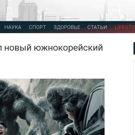
НАУКА
СПОРТ
ЗДОРОВЬЕ
СТАТЬИ
LIFESTY
ал новый южнокорейский