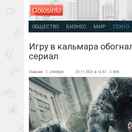
Golosinfo
ОБЩЕСТВО
БИЗНЕС
МИР
ТЕХНО
Игру в кальмара обогн
сериал
Главная
LifeStyle
23.11.2021 в 16:51
855