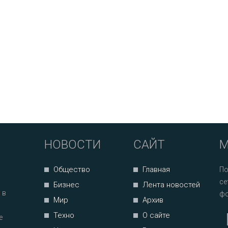
НОВОСТИ
САЙТ
М
Общество
Главная
По
се
Бизнес
Лента новостей
 в
фо
Мир
Архив
Техно
О сайте
е