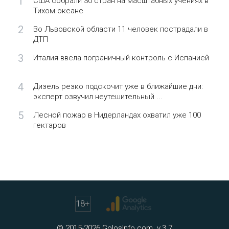
1
США собрали 30 стран на масштабных учениях в
Тихом океане
2
Во Львовской области 11 человек пострадали в
ДТП
3
Италия ввела пограничный контроль с Испанией
4
Дизель резко подскочит уже в ближайшие дни:
эксперт озвучил неутешительный ...
5
Лесной пожар в Нидерландах охватил уже 100
гектаров
18
+
© 2015-2026 GolosInfo.com. v.3.7