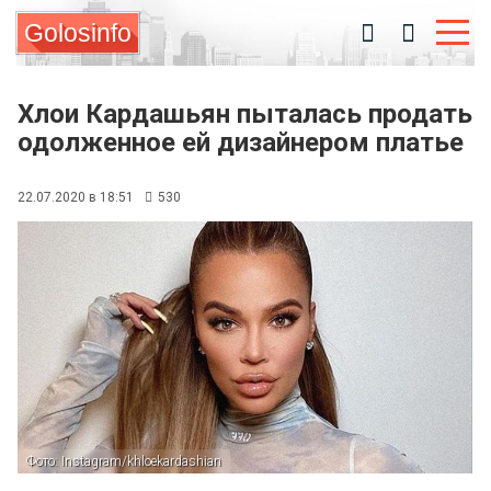
Golosinfo
Хлои Кардашьян пыталась продать
одолженное ей дизайнером платье
22.07.2020 в 18:51
530
Фото: Instagram/khloekardashian