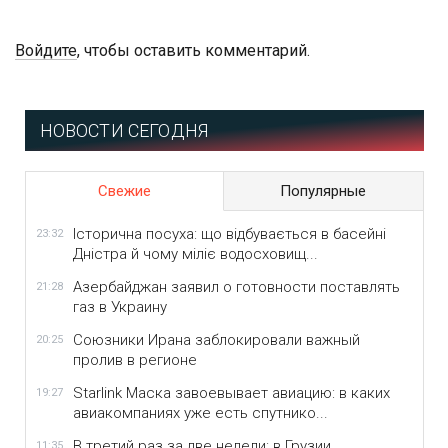
Войдите
, чтобы оставить комментарий.
НОВОСТИ СЕГОДНЯ
Свежие
Популярные
Історична посуха: що відбувається в басейні
23:32
Дністра й чому міліє водосховищ...
Азербайджан заявил о готовности поставлять
21:28
газ в Украину
Союзники Ирана заблокировали важный
20:25
пролив в регионе
Starlink Маска завоевывает авиацию: в каких
19:27
авиакомпаниях уже есть спутнико...
В третий раз за две недели: в Грузии
11:35