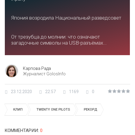
Япония возродила Национальный разведсовет
От трезубца до молнии: что означают
загадочные символы на USB-разъёмах...
Карпова Рада
Журналист GolosInfo
23.12.2020
22:57
1169
0
КЛИП
TWENTY ONE PILOTS
РЕКОРД
КОММЕНТАРИИ
:
0