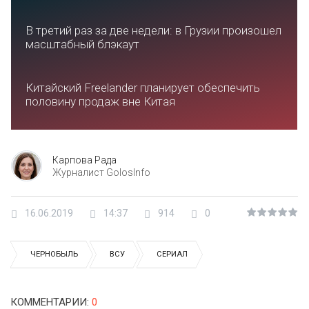
В третий раз за две недели: в Грузии произошел
масштабный блэкаут
Китайский Freelander планирует обеспечить
половину продаж вне Китая
Карпова Рада
Журналист GolosInfo
16.06.2019
14:37
914
0
ЧЕРНОБЫЛЬ
ВСУ
СЕРИАЛ
КОММЕНТАРИИ
:
0