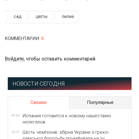
САД
ЦВЕТЫ
ЛИЛИЯ
КОММЕНТАРИИ
:
0
Войдите
, чтобы оставить комментарий.
НОВОСТИ СЕГОДНЯ
Свежие
Популярные
Испания готовится к новому нашествию
09:30
нелегалов
Шість чемпіонів: збірна України з греко-
23:31
римської боротьби тріумфувала на ту...