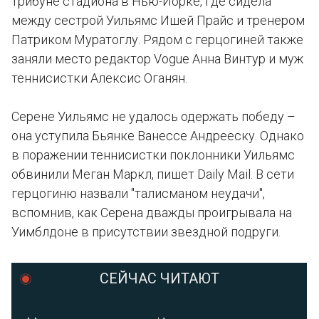
трибуне стадиона в Нью-Йорке, где сидела
между сестрой Уильямс Ишей Прайс и тренером
Патриком Муратоглу. Рядом с герцогиней также
заняли место редактор Vogue Анна Винтур и муж
теннисистки Алексис Оганян.
Серене Уильямс не удалось одержать победу –
она уступила Бьянке Ванессе Андрееску. Однако
в поражении теннисистки поклонники Уильямс
обвинили Меган Маркл, пишет Daily Mail. В сети
герцогиню назвали "талисманом неудачи",
вспомнив, как Серена дважды проигрывала на
Уимблдоне в присутствии звездной подруги.
СЕЙЧАС ЧИТАЮТ