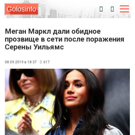
Golosinfo
Меган Маркл дали обидное
прозвище в сети после поражения
Серены Уильямс
08.09.2019 в 18:37
617
Фото: Getty Images