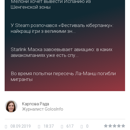
Мелони хочет вывести Испанию из
Шенгенской зоны
У Steam розпочався «Фестиваль кіберпанку»:
найкращі ігри з великими зн...
Starlink Маска завоевывает авиацию: в каких
авиакомпаниях уже есть спу...
Во время попытки пересечь Ла-Манш погибли
мигранты
Карпова Рада
Журналист GolosInfo
08.09.2019
18:37
617
0