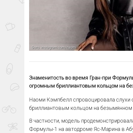
Фото: instagram.com/naomi
Знаменитость во время Гран-при Формул
огромным бриллиантовым кольцом на бе
Наоми Кэмпбелл спровоцировала слухи о
бриллиантовым кольцом на безымянном п
В частности, модель продемонстрировал
Формулы-1 на автодроме Яс-Марина в Аб