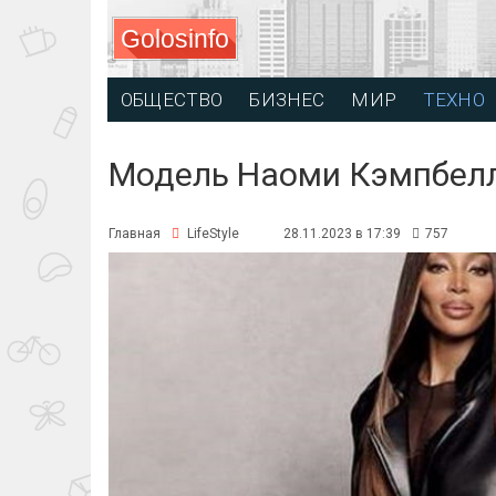
Golosinfo
ОБЩЕСТВО
БИЗНЕС
МИР
ТЕХНО
Модель Наоми Кэмпбел
Главная
LifeStyle
28.11.2023 в 17:39
757