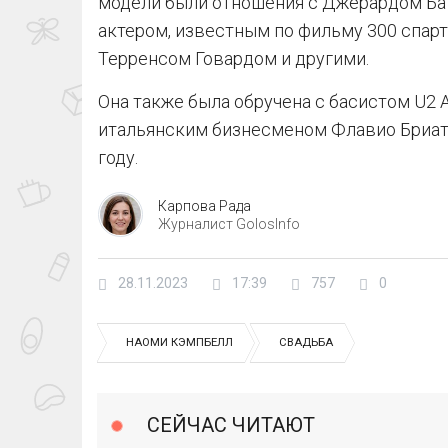
модели были отношения с Джерардом Ба
актером, известным по фильму 300 спарт
Терренсом Говардом и другими.
Она также была обручена с басистом U2 А
итальянским бизнесменом Флавио Бриато
году.
Карпова Рада
Журналист GolosInfo
28.11.2023
17:39
757
0
НАОМИ КЭМПБЕЛЛ
СВАДЬБА
СЕЙЧАС ЧИТАЮТ