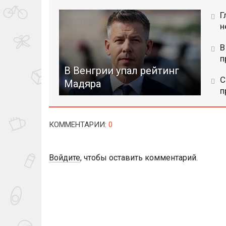
Г
н
В
п
В Венгрии упал рейтинг
С
Мадяра
п
КОММЕНТАРИИ
:
0
Войдите
, чтобы оставить комментарий.