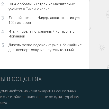
2
США собрали 30 стран на масштабных
учениях в Тихом океане
3
Лесной пожар в Нидерландах охватил уже
100 гектаров
4
Италия ввела пограничный контроль с
Испанией
5
Дизель резко подскочит уже в ближайшие
дни: эксперт озвучил неутешительный ...
Ы В СОЦСЕТЯХ
дписывайтесь на наши аккаунты в социальных
тях и читайте свежие новости сегодня в удобном
рмате.