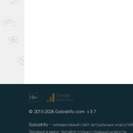
18
+
© 2015-2026 GolosInfo.com. v.3.7
GolosInfo
— независимый сайт актуальных новостей
Украине и мире. Читайте только главные новости