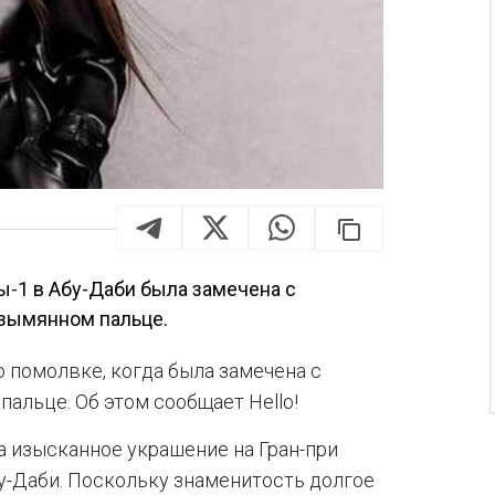
ы-1 в Абу-Даби была замечена с
зымянном пальце.
 помолвке, когда была замечена с
альце. Об этом сообщает Hello!
а изысканное украшение на Гран-при
у-Даби. Поскольку знаменитость долгое