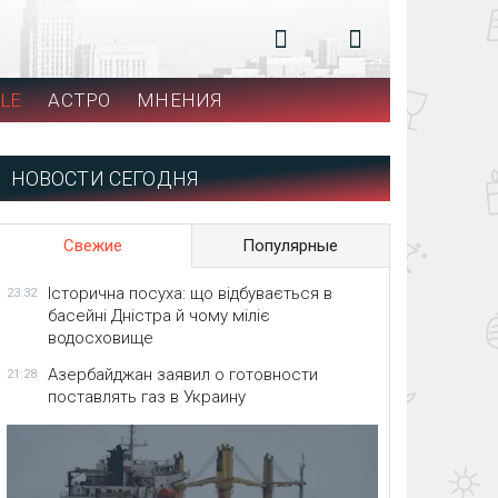
LE
АСТРО
МНЕНИЯ
НОВОСТИ СЕГОДНЯ
Свежие
Популярные
Історична посуха: що відбувається в
23:32
басейні Дністра й чому міліє
водосховище
Азербайджан заявил о готовности
21:28
поставлять газ в Украину