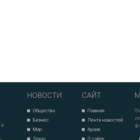
НОВОСТИ
САЙТ
М
Общество
Главная
По
се
Бизнес
Лента новостей
 в
фо
Мир
Архив
Техно
О сайте