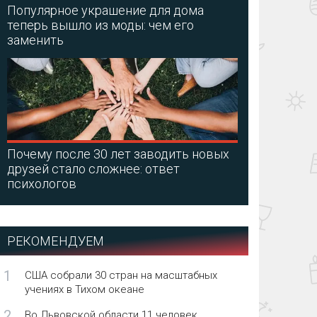
Популярное украшение для дома
теперь вышло из моды: чем его
заменить
Почему после 30 лет заводить новых
друзей стало сложнее: ответ
психологов
РЕКОМЕНДУЕМ
1
США собрали 30 стран на масштабных
учениях в Тихом океане
2
Во Львовской области 11 человек