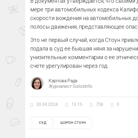
В документах утверждается, что своими
мере три автомобильных кодекса Калифо
скорости вождения на автомобильных до
полосы движения, представляющее опас
Это не первый случай, когда Стоун привле
подала в суд ее бывшая няня за нарушен
унизительные комментарии о ее этничес
счете урегулирован через год.
Карпова Рада
Журналист GolosInfo
30.04.2024
15:15
738
0
СУД
ШЭРОН СТОУН