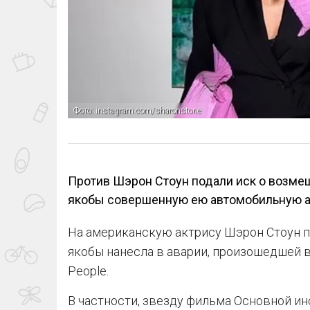
Фото: instagram.com/sharonstone
Против Шэрон Стоун подали иск о возмещ
якобы совершенную ею автомобильную а
На американскую актрису Шэрон Стоун по
якобы нанесла в аварии, произошедшей в
People.
В частности, звезду фильма Основной и