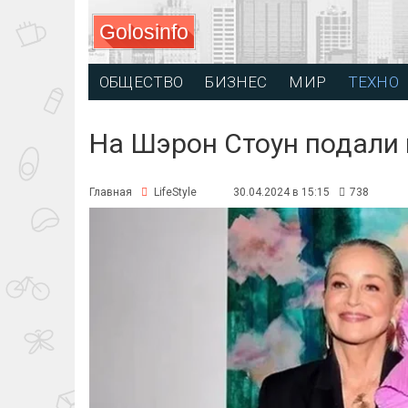
Golosinfo
ОБЩЕСТВО
БИЗНЕС
МИР
ТЕХНО
На Шэрон Стоун подали 
Главная
LifeStyle
30.04.2024 в 15:15
738