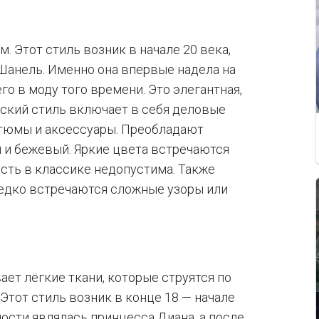
. Этот стиль возник в начале 20 века,
Шанель. Именно она впервые надела на
о в моду того времени. Это элегантная,
еский стиль включает в себя деловые
стюмы и аксессуары. Преобладают
й и бежевый. Яркие цвета встречаются
ость в классике недопустима. Также
едко встречаются сложные узоры или
ет лёгкие ткани, которые струятся по
Этот стиль возник в конце 18 — начале
ости являлась принцесса Диана, а после