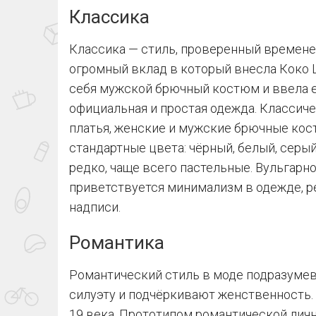
Классика
Классика — стиль, проверенный временем
огромный вклад в который внесла Коко 
себя мужской брючный костюм и ввела ег
официальная и простая одежда. Классич
платья, женские и мужские брючные ко
стандартные цвета: чёрный, белый, серы
редко, чаще всего пастельные. Вульгарн
приветствуется минимализм в одежде, р
надписи.
Романтика
Романтический стиль в моде подразумева
силуэту и подчёркивают женственность. 
19 века. Прототипом романтической личн