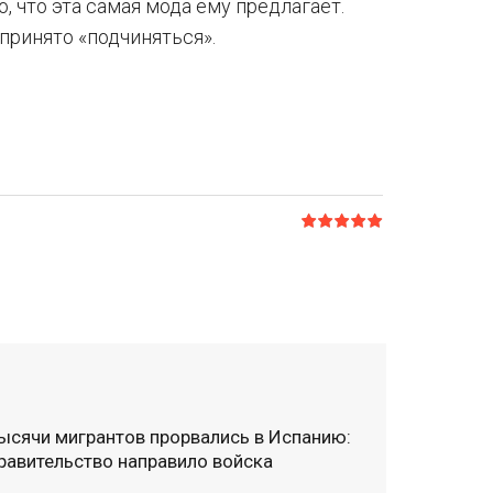
о, что эта самая мода ему предлагает.
принято «подчиняться».
ысячи мигрантов прорвались в Испанию:
равительство направило войска